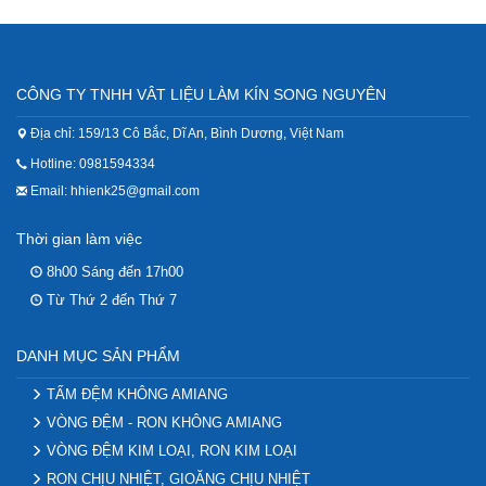
CÔNG TY TNHH VÂT LIỆU LÀM KÍN SONG NGUYÊN
Địa chỉ: 159/13 Cô Bắc, Dĩ An, Bình Dương, Việt Nam
Hotline: 0981594334
Email: hhienk25@gmail.com
Thời gian làm việc
8h00 Sáng đến 17h00
Từ Thứ 2 đến Thứ 7
DANH MỤC SẢN PHẨM
TẤM ĐỆM KHÔNG AMIANG
VÒNG ĐỆM - RON KHÔNG AMIANG
VÒNG ĐỆM KIM LOẠI, RON KIM LOẠI
RON CHỊU NHIỆT, GIOĂNG CHỊU NHIỆT