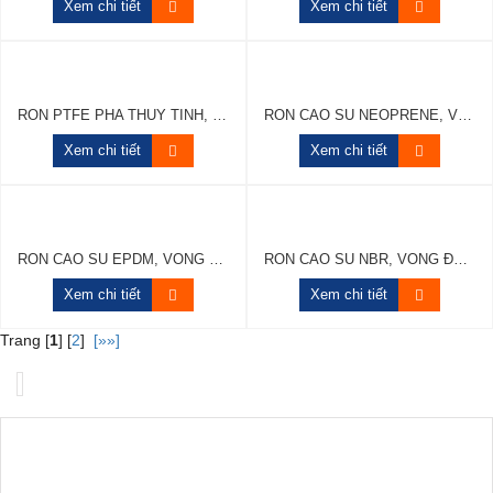
Xem chi tiết
Xem chi tiết
RON PTFE PHA THỦY TINH, RON TEFLON PHA THỦY TINH
RON CAO SU NEOPRENE, VÒNG ĐỆM CAO SU NEOPRENE
Xem chi tiết
Xem chi tiết
RON CAO SU EPDM, VÒNG ĐỆM CAO SU EPDM
RON CAO SU NBR, VÒNG ĐỆM CAO SU NBR
Xem chi tiết
Xem chi tiết
Trang [
1
] [
2
]
[»»]